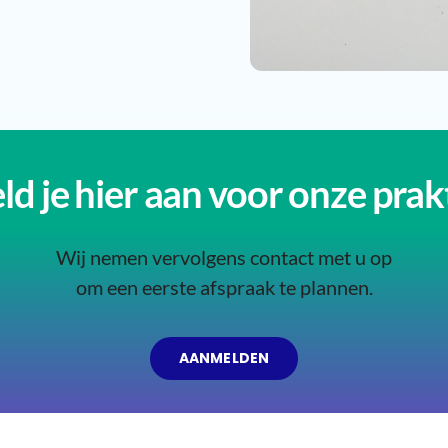
d je hier aan voor onze prak
Wij nemen vervolgens contact met u op
om een eerste afspraak te plannen.
AANMELDEN