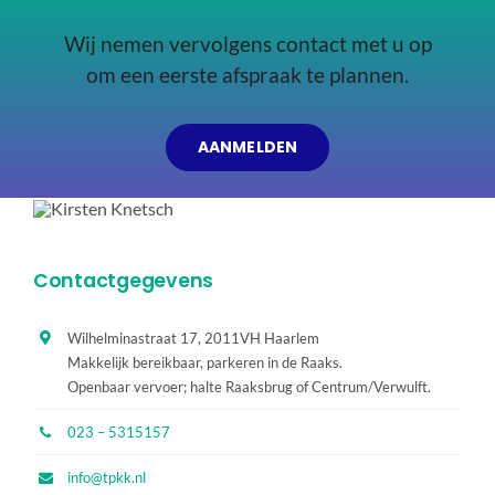
Wij nemen vervolgens contact met u op
om een eerste afspraak te plannen.
AANMELDEN
Contactgegevens
Wilhelminastraat 17, 2011VH Haarlem
Makkelijk bereikbaar, parkeren in de Raaks.
Openbaar vervoer; halte Raaksbrug of Centrum/Verwulft.
023 – 5315157
info@tpkk.nl